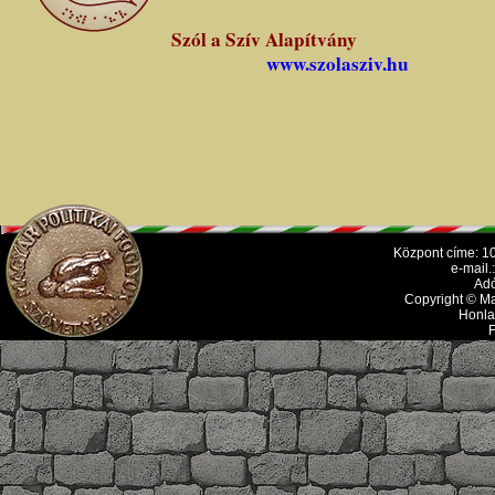
Szól a Szív Alapítvány
www.szolasziv.hu
Központ címe: 10
e-mail
Ad
Copyright © Ma
Honla
F