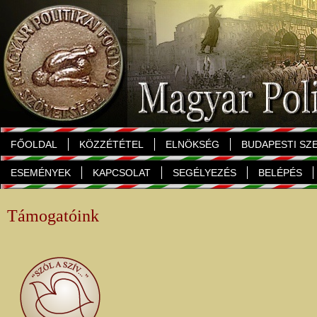
FŐOLDAL
KÖZZÉTÉTEL
ELNÖKSÉG
BUDAPESTI SZ
ESEMÉNYEK
KAPCSOLAT
SEGÉLYEZÉS
BELÉPÉS
Támogatóink